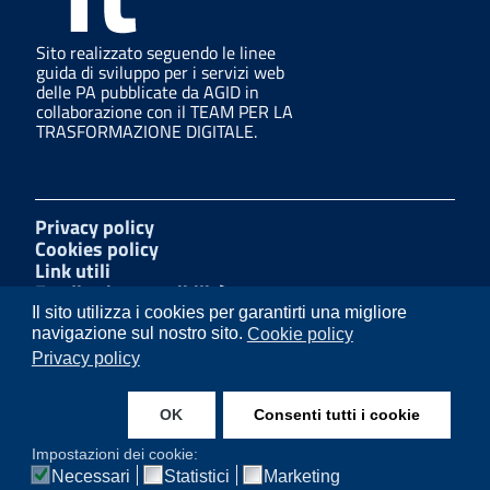
Sito realizzato seguendo le linee
guida di sviluppo per i servizi web
delle PA pubblicate da AGID in
collaborazione con il TEAM PER LA
TRASFORMAZIONE DIGITALE.
Privacy policy
Cookies policy
Link utili
Feedback accessibilità
Amministrazione trasparente
Il sito utilizza i cookies per garantirti una migliore
Mappa del sito
navigazione sul nostro sito.
Cookie policy
Segnalazioni di illecito
Privacy policy
Dichiarazione di accessibilità
OK
Consenti tutti i cookie
Facebook
Impostazioni dei cookie:
Necessari
Statistici
Marketing