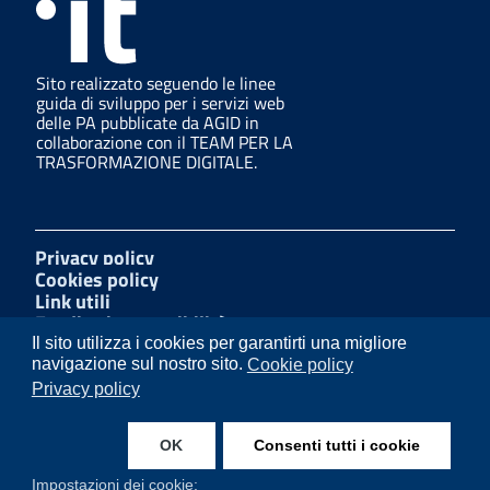
Sito realizzato seguendo le linee
guida di sviluppo per i servizi web
delle PA pubblicate da AGID in
collaborazione con il TEAM PER LA
TRASFORMAZIONE DIGITALE.
Privacy policy
Cookies policy
Link utili
Feedback accessibilità
Amministrazione trasparente
Il sito utilizza i cookies per garantirti una migliore
Mappa del sito
navigazione sul nostro sito.
Cookie policy
Segnalazioni di illecito
Privacy policy
Dichiarazione di accessibilità
OK
Consenti tutti i cookie
Facebook
Impostazioni dei cookie: