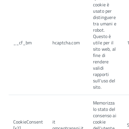
cookie è
usato per
distinguere
tra umani e
robot.
Questo è
__cf_bm
hcaptcha.com
utile per il
sito web, al
fine di
rendere
validi
rapporti
sull'uso del
sito.
Memorizza
lo stato del
consenso ai
CookieConsent
it
cookie
[x2]
omceotrapani.it
dell'utente