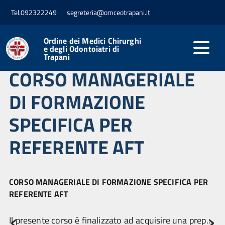
Tel.092322249
segreteria@omceotrapani.it
Ordine dei Medici Chirurghi
e degli Odontoiatri di
Trapani
CORSO MANAGERIALE
DI FORMAZIONE
SPECIFICA PER
REFERENTE AFT
CORSO MANAGERIALE DI FORMAZIONE SPECIFICA PER
REFERENTE AFT
‹
›
Il presente corso è finalizzato ad acquisire una preparazione strutturata e documentabile sulle funzioni attribuite al Referente di AFT, con particolare attenzione a: coordinamento organizzativo, continuità assistenziale, medicina di iniziativa, cronicità, prevenzione, monitoraggio dei risultati, verbalizzazione delle riunioni e relazione annuale.