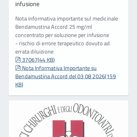
infusione
Nota informativa importante sul medicinale
Bendamustina Accord 25 mg/ml
concentrato per soluzione per infusione
- rischio di errore terapeutico dovuto ad
errata diluizione
pdf
37067
(
44 KB
)
pdf
Nota Informativa Importante su
Bendamustina Accord del 03 08 2026
(
159
KB
)