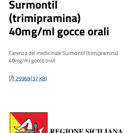
Surmontil
(trimipramina)
40mg/ml gocce orali
Carenza del medicinale Surmontil (trimipramina)
40mg/ml gocce orali
pdf
25969
(
37 KB
)