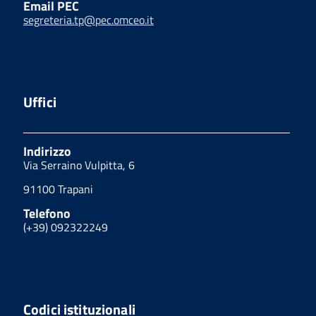
Email PEC
segreteria.tp@pec.omceo.it
Uffici
Indirizzo
Via Serraino Vulpitta, 6
91100 Trapani
Telefono
(+39) 092322249
Codici istituzionali