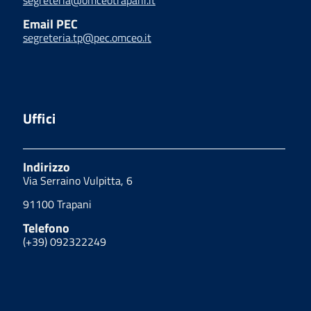
segreteria@omceotrapani.it
Email PEC
segreteria.tp@pec.omceo.it
Uffici
Indirizzo
Via Serraino Vulpitta, 6
91100 Trapani
Telefono
(+39) 092322249