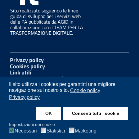
Sito realizzato seguendo le linee
guida di sviluppo per i servizi web
delle PA pubblicate da AGID in
collaborazione con il TEAM PER LA
TRASFORMAZIONE DIGITALE.
Privacy policy
Cookies policy
Link utili
Feedback accessibilità
Amministrazione trasparente
Il sito utilizza i cookies per garantirti una migliore
Mappa del sito
navigazione sul nostro sito.
Cookie policy
Segnalazioni di illecito
Privacy policy
Dichiarazione di accessibilità
OK
Consenti tutti i cookie
Facebook
Impostazioni dei cookie:
Necessari
Statistici
Marketing