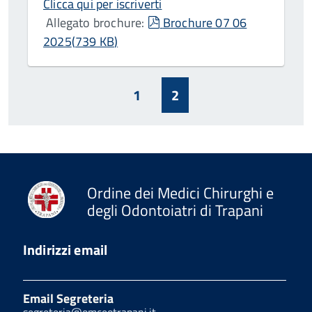
Clicca qui per iscriverti
pdf
Allegato brochure:
Brochure 07 06
2025
(
739 KB
)
1
2
Ordine dei Medici Chirurghi e
degli Odontoiatri di Trapani
Indirizzi email
Email Segreteria